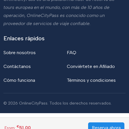
tours europea en el mundo, con más de 10 años de
operación, OnlineCityPass es conocido como un
proveedor de servicios de viaje confiable.
Enlaces rápidos
Sobre nosotros
FAQ
Contáctanos
Conviértete en Afiliado
Cómo funciona
Términos y condiciones
© 2026 OnlineCityPass. Todos los derechos reservados.
€
51,00
Reserva ahora
From: