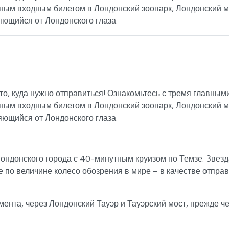
ным входным билетом в Лондонский зоопарк, Лондонский м
яющийся от Лондонского глаза.
есто, куда нужно отправиться! Ознакомьтесь с тремя главным
ным входным билетом в Лондонский зоопарк, Лондонский м
яющийся от Лондонского глаза.
ондонского города с 40-минутным круизом по Темзе. Звезд
ое по величине колесо обозрения в мире – в качестве отпра
ента, через Лондонский Тауэр и Тауэрский мост, прежде ч