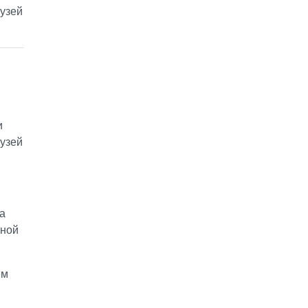
узей
и
узей
а
вной
ем