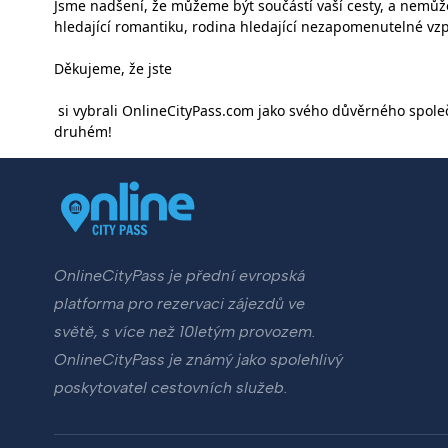
Jsme nadšení, že můžeme být součástí vaší cesty, a nemůž
hledající romantiku, rodina hledající nezapomenutelné vzpo
Děkujeme, že jste
si vybrali OnlineCityPass.com jako svého důvěrného spole
druhém!
OnlineCityPass je přední evropská
platforma pro rezervaci zájezdů ve
světě, s více než 10letým provozem.
OnlineCityPass je známý jako spolehlivý
poskytovatel cestovních služeb.