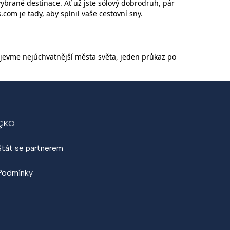
brané destinace. Ať už jste sólový dobrodruh, pár
com je tady, aby splnil vaše cestovní sny.
bjevme nejúchvatnější města světa, jeden průkaz po
ÇKO
Stát se partnerem
Podmínky