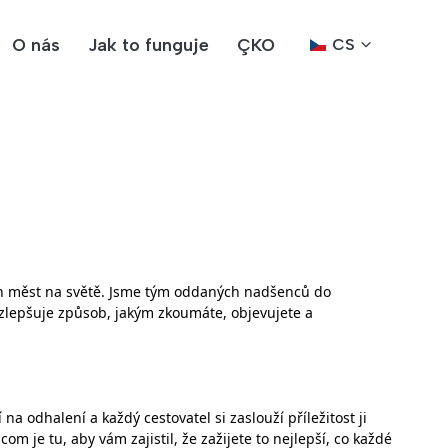
O nás
Jak to funguje
ÇKO
CS
ch měst na světě. Jsme tým oddaných nadšenců do
a zlepšuje způsob, jakým zkoumáte, objevujete a
 odhalení a každý cestovatel si zaslouží příležitost ji
m je tu, aby vám zajistil, že zažijete to nejlepší, co každé