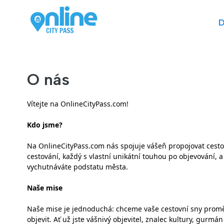
D
O nás
Vítejte na OnlineCityPass.com!
Kdo jsme?
Na OnlineCityPass.com nás spojuje vášeň propojovat cest
cestování, každý s vlastní unikátní touhou po objevování, 
vychutnáváte podstatu města.
Naše mise
Naše mise je jednoduchá: chceme vaše cestovní sny proměnit
objevit. Ať už jste vášnivý objevitel, znalec kultury, gurmá