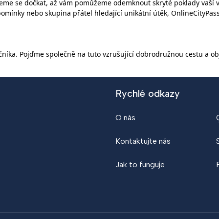
eme se dočkat, až vám pomůžeme odemknout skryté poklady vaší vy
mínky nebo skupina přátel hledající unikátní útěk, OnlineCityPass.
čníka. Pojďme společně na tuto vzrušující dobrodružnou cestu a o
Rychlé odkazy
O nás
Kontaktujte nás
Jak to funguje