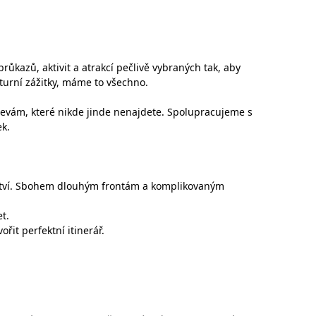
kazů, aktivit a atrakcí pečlivě vybraných tak, aby
turní zážitky, máme to všechno.
levám, které nikde jinde nenajdete. Spolupracujeme s
k.
žství. Sbohem dlouhým frontám a komplikovaným
t.
it perfektní itinerář.