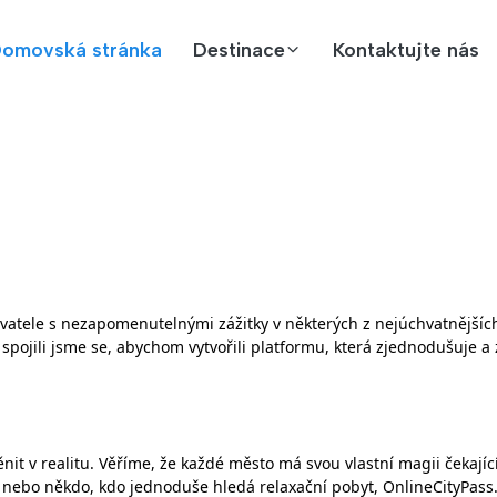
omovská stránka
Destinace
Kontaktujte nás
ovatele s nezapomenutelnými zážitky v některých z nejúchvatnější
a spojili jsme se, abychom vytvořili platformu, která zjednodušuje 
 v realitu. Věříme, že každé město má svou vlastní magii čekající na
n nebo někdo, kdo jednoduše hledá relaxační pobyt, OnlineCityPass.co