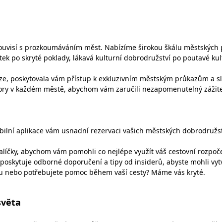
uvisí s prozkoumáváním měst. Nabízíme širokou škálu městských prů
k po skryté poklady, lákavá kulturní dobrodružství po poutavé kul
níze, poskytovala vám přístup k exkluzivním městským průkazům a s
ory v každém městě, abychom vám zaručili nezapomenutelný zážite
obilní aplikace vám usnadní rezervaci vašich městských dobrodru
balíčky, abychom vám pomohli co nejlépe využít váš cestovní rozpoče
skytuje odborné doporučení a tipy od insiderů, abyste mohli vytvoř
ku nebo potřebujete pomoc během vaší cesty? Máme vás kryté.
světa