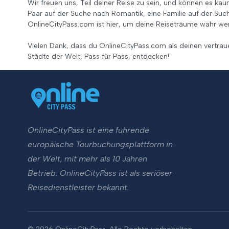
Wir freuen uns, Teil deiner Reise zu sein, und können es kau
Paar auf der Suche nach Romantik, eine Familie auf der Suc
OnlineCityPass.com ist hier, um deine Reiseträume wahr wer
Vielen Dank, dass du OnlineCityPass.com als deinen vertra
Städte der Welt, Pass für Pass, entdecken!
OnlineCityPass ist eine führende
europäische Tourbuchungsplattform in
der Welt, mit mehr als 10 Jahren
Betrieb. OnlineCityPass ist als seriöser
Reisedienstleister bekannt.