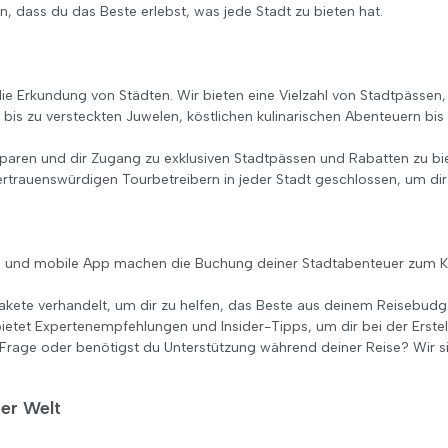
en, dass du das Beste erlebst, was jede Stadt zu bieten hat.
die Erkundung von Städten. Wir bieten eine Vielzahl von Stadtpässen, A
is zu versteckten Juwelen, köstlichen kulinarischen Abenteuern bis h
 sparen und dir Zugang zu exklusiven Stadtpässen und Rabatten zu bi
trauenswürdigen Tourbetreibern in jeder Stadt geschlossen, um dir 
e und mobile App machen die Buchung deiner Stadtabenteuer zum Ki
akete verhandelt, um dir zu helfen, das Beste aus deinem Reisebudg
etet Expertenempfehlungen und Insider-Tipps, um dir bei der Erstell
 Frage oder benötigst du Unterstützung während deiner Reise? Wir si
der Welt