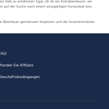
en Ziels zu entdecken. Egal, ob du ein Soloabenteurer, ein
 auf der Suche nach einem einzigartigen Kurzurlaub bist,
nde Abenteuer gemeinsam beginnen und die faszinierendsten
FAQ
Werden Sie Affiliate
Geschäftsbedingungen