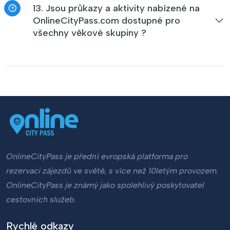
13. Jsou průkazy a aktivity nabízené na
OnlineCityPass.com dostupné pro
všechny věkové skupiny ?
OnlineCityPass je přední evropská platforma pro
rezervaci zájezdů ve světě, s více než 10letým provozem.
OnlineCityPass je známý jako spolehlivý poskytovatel
cestovních služeb.
Rychlé odkazy