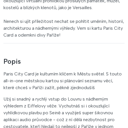
okouzlující virtuální prohlídkou proslulých památek, muzeí,
kostelů a blízkých klenotů, jako je Versailles.
Nenech si ujít příležitost nechat se pohltit uměním, historií,
architekturou a nádhernými výhledy. Vem si kartu Paris City
Card a odemkni divy Paříže!
Popis
Paris City Card je kulturním klíčem k Městu světel. S touto
all-in-one městskou kartou si plánování seznamu věcí,
které chceš v Paříži zažít, pěkně zjednodušíš
Užij si snadný a rychlý vstup do Louvru s nádherným
výhledem z Eiffelovy věže. Vychutnáš si i okouzlující
vyhlídkovou plavbu po Seině a využiješ super šikovnou
aplikaci audio průvodce - což z ní dělá nezbytnost pro
cestovatele, kteří hledají to nejlepší z Paříže v jednom