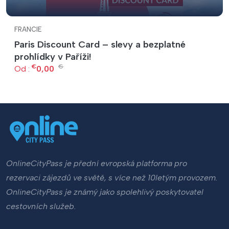
FRANCIE
Paris Discount Card – slevy a bezplatné
prohlídky v Paříži!
€
€
Od :
0,00
OnlineCityPass je přední evropská platforma pro
rezervaci zájezdů ve světě, s více než 10letým provozem.
OnlineCityPass je známý jako spolehlivý poskytovatel
cestovních služeb.