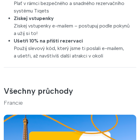
Plať v rámci bezpečného a snadného rezervačního
systému Tiqets
Získej vstupenky
Získej vstupenky e-mailem – postupuj podle pokynů
a užij si to!
Ušetři 10% na příští rezervaci
Použij slevový kód, který jsme ti poslali e-mailem,
a ušetři, až navštívíš další atrakci v okolí
Všechny průchody
Francie