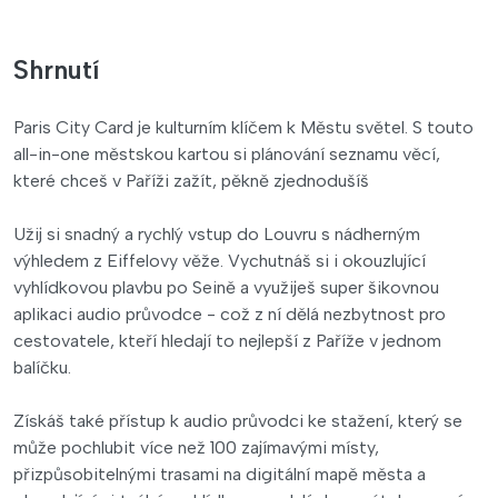
Shrnutí
Paris City Card je kulturním klíčem k Městu světel. S touto
all-in-one městskou kartou si plánování seznamu věcí,
které chceš v Paříži zažít, pěkně zjednodušíš
Užij si snadný a rychlý vstup do Louvru s nádherným
výhledem z Eiffelovy věže. Vychutnáš si i okouzlující
vyhlídkovou plavbu po Seině a využiješ super šikovnou
aplikaci audio průvodce - což z ní dělá nezbytnost pro
cestovatele, kteří hledají to nejlepší z Paříže v jednom
balíčku.
Získáš také přístup k audio průvodci ke stažení, který se
může pochlubit více než 100 zajímavými místy,
přizpůsobitelnými trasami na digitální mapě města a