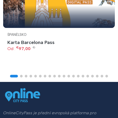
ŠPANĚLSKO
Karta Barcelona Pass
€
€
Od :
97,00
OnlineCityPass je přední evropská platforma pro