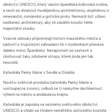
dědictví UNESCO, který vlastní španělská královská rodina,
a nech se uhranout mudéjarskou architekturou, doplněnou o
renesanční, románské a gotické prvky. Nemusíš být vůbec
nadšenec architektury, aby tě zasáhlo kouzlo téhle
majestátní stavby.
Vzácné oblouky připomínají historii maurského města a
nádvoří s tropickými zahradami tě v myšlenkách přenese
daleko mimo Španělsko. Nezapomeň se zastavit a
obdivovat taky zdobené stropy, které jinde jen tak
neuvidíš.
Katedrála Panny Marie v Seville a Giralda:
Navštiv světově proslulou katedrálu Panny Marie a
vystoupej na zvonici, odkud se ti naskytne dechberoucí
výhled na město a andaluskou krajinu.
Katedrála je zapsána na seznamu světového dědictví
UNESCO a chlubí se titulem největšího gotického kostela