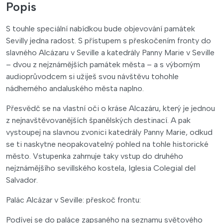
Popis
S touhle speciální nabídkou bude objevování památek
Sevilly jedna radost. S přístupem s přeskočením fronty do
slavného Alcázaru v Seville a katedrály Panny Marie v Seville
– dvou z nejznámějších památek města – a s výborným
audioprůvodcem si užiješ svou návštěvu tohohle
nádherného andaluského města naplno.
Přesvědč se na vlastní oči o kráse Alcazáru, který je jednou
z nejnavštěvovanějších španělských destinací. A pak
vystoupej na slavnou zvonici katedrály Panny Marie, odkud
se ti naskytne neopakovatelný pohled na tohle historické
město. Vstupenka zahrnuje taky vstup do druhého
nejznámějšího sevillského kostela, Iglesia Colegial del
Salvador.
Palác Alcázar v Seville: přeskoč frontu:
Podívej se do paláce zapsaného na seznamu světového