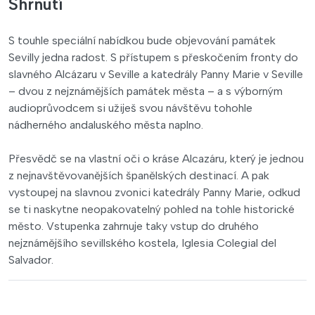
Shrnutí
S touhle speciální nabídkou bude objevování památek
Sevilly jedna radost. S přístupem s přeskočením fronty do
slavného Alcázaru v Seville a katedrály Panny Marie v Seville
– dvou z nejznámějších památek města – a s výborným
audioprůvodcem si užiješ svou návštěvu tohohle
nádherného andaluského města naplno.
Přesvědč se na vlastní oči o kráse Alcazáru, který je jednou
z nejnavštěvovanějších španělských destinací. A pak
vystoupej na slavnou zvonici katedrály Panny Marie, odkud
se ti naskytne neopakovatelný pohled na tohle historické
město. Vstupenka zahrnuje taky vstup do druhého
nejznámějšího sevillského kostela, Iglesia Colegial del
Salvador.