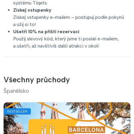
systému Tiqets
Získej vstupenky
Získej vstupenky e-mailem – postupuj podle pokynů
a užij si to!
Ušetři 10% na příští rezervaci
Použij slevový kód, který jsme ti poslali e-mailem,
a ušetři, až navštívíš další atrakci v okolí
Všechny průchody
Španělsko
BESTSELLER