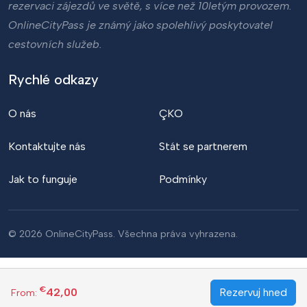
rezervaci zájezdů ve světě, s více než 10letým provozem.
OnlineCityPass je známý jako spolehlivý poskytovatel
cestovních služeb.
Rychlé odkazy
O nás
ÇKO
Kontaktujte nás
Stát se partnerem
Jak to funguje
Podmínky
© 2026 OnlineCityPass. Všechna práva vyhrazena.
€
42,00
Rezervuj hned
From: