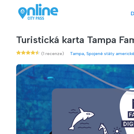
D
Turistická karta Tampa Fa
(1 recenze)
Tampa, Spojené státy americk