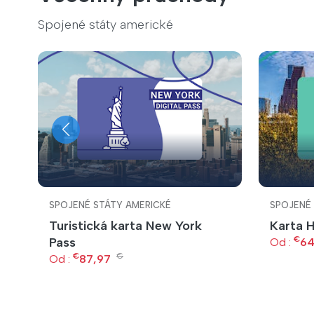
Spojené státy americké
SPOJENÉ STÁTY AMERICKÉ
SPOJENÉ
Turistická karta New York
Karta 
€
Pass
Od :
64
v
€
€
Od :
87,97