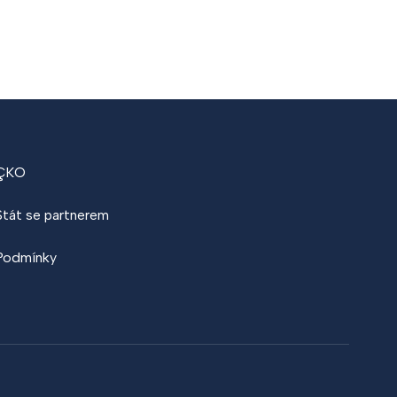
ÇKO
Stát se partnerem
Podmínky