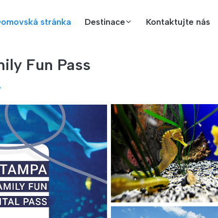
omovská stránka
Destinace
Kontaktujte nás
mily Fun Pass
é