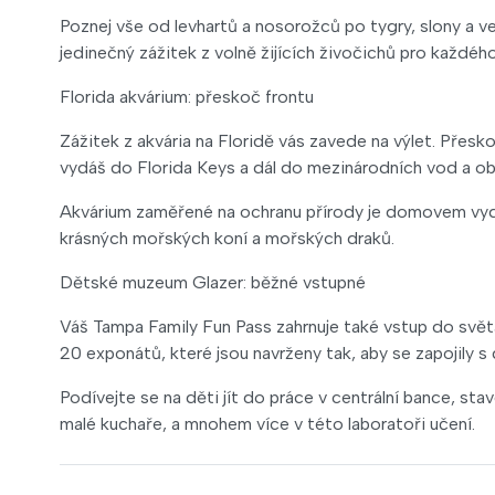
Poznej vše od levhartů a nosorožců po tygry, slony a v
jedinečný zážitek z volně žijících živočichů pro každéh
Florida akvárium: přeskoč frontu
Zážitek z akvária na Floridě vás zavede na výlet. Přes
vydáš do Florida Keys a dál do mezinárodních vod a obj
Akvárium zaměřené na ochranu přírody je domovem vydr ř
krásných mořských koní a mořských draků.
Dětské muzeum Glazer: běžné vstupné
Váš Tampa Family Fun Pass zahrnuje také vstup do světa
20 exponátů, které jsou navrženy tak, aby se zapojily s 
Podívejte se na děti jít do práce v centrální bance, st
malé kuchaře, a mnohem více v této laboratoři učení.