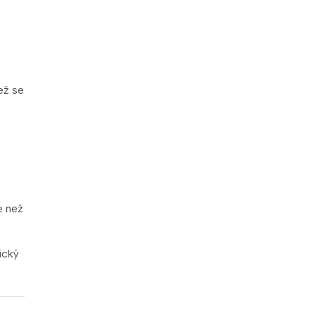
ež se
e než
ický