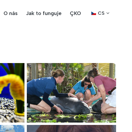
O nás
Jak to funguje
ÇKO
CS