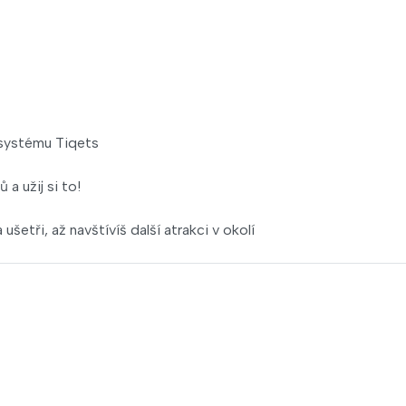
 systému Tiqets
a užij si to!
ušetři, až navštívíš další atrakci v okolí