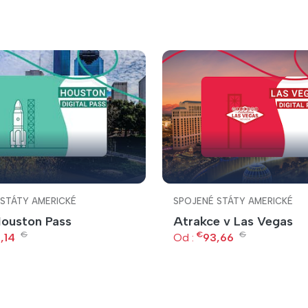
 STÁTY AMERICKÉ
SPOJENÉ STÁTY AMERICKÉ
Houston Pass
Atrakce v Las Vegas
€
€
€
,14
Od :
93,66