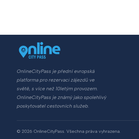
OnlineCityPass je přední evropská
platforma pro rezervaci zájezdů ve
světě, s více než 10letým provozem.
OnlineCityPass je známý jako spolehlivý
poskytovatel cestovních služeb.
© 2026 OnlineCityPass. Všechna práva vyhrazena.