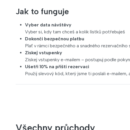
Jak to funguje
Vyber data návštěvy
Vyber si, kdy tam chceš a kolik lístků potřebuješ
Dokonči bezpečnou platbu
Plať v rámci bezpečného a snadného rezervačního
Získej vstupenky
Získej vstupenky e-mailem – postupuj podle pokynů 
Ušetři 10% na příští rezervaci
Použij slevový kód, který jsme ti poslali e-mailem, a 
Všechny průchody