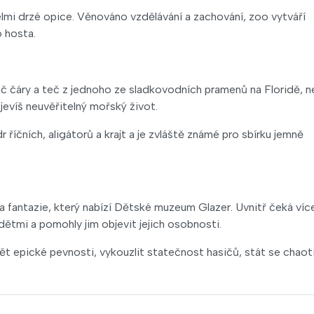
elmi drzé opice. Věnováno vzdělávání a zachování, zoo vytváří
o hosta.
koč čáry a teč z jednoho ze sladkovodních pramenů na Floridě, n
evíš neuvěřitelný mořský život.
íčních, aligátorů a krajt a je zvláště známé pro sbírku jemně
 fantazie, který nabízí Dětské muzeum Glazer. Uvnitř čeká víc
dětmi a pomohly jim objevit jejich osobnosti.
avět epické pevnosti, vykouzlit statečnost hasičů, stát se chaot