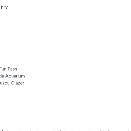
 hry
Fun Pass
ida Aquarium
uzeu Glazer