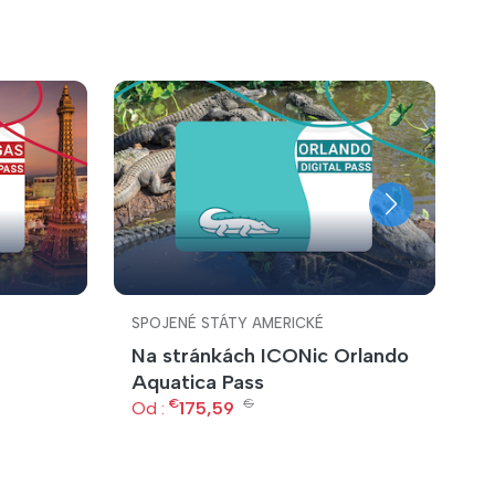
SPOJENÉ STÁTY AMERICKÉ
S
Na stránkách ICONic Orlando
K
Aquatica Pass
O
€
€
Od :
175,59