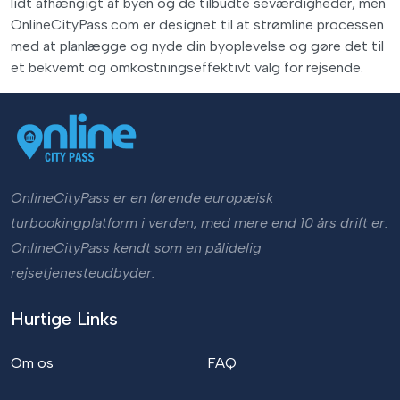
lidt afhængigt af byen og de tilbudte seværdigheder, men
OnlineCityPass.com er designet til at strømline processen
med at planlægge og nyde din byoplevelse og gøre det til
et bekvemt og omkostningseffektivt valg for rejsende.
OnlineCityPass er en førende europæisk
turbookingplatform i verden, med mere end 10 års drift er.
OnlineCityPass kendt som en pålidelig
rejsetjenesteudbyder.
Hurtige Links
Om os
FAQ