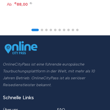
€
€
Ab :
88,00
OnlineCityPass ist eine führende europäische
Tourbuchungsplattform in der Welt, mit mehr als 10
Jahren Betrieb. OnlineCityPass ist als seriöser
Reisedienstleister bekannt.
Schnelle Links
Über uns
FAQ