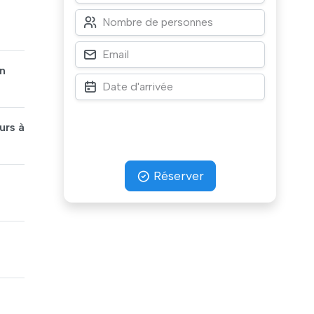
on
urs à
Réserver