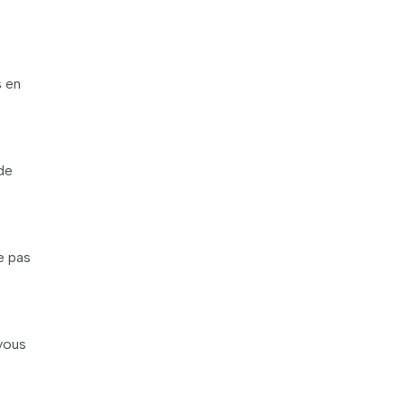
s en
de
e pas
vous