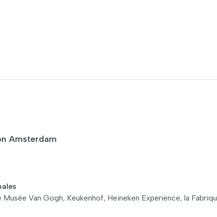
tion Amsterdam
pales
r le Musée Van Gogh, Keukenhof, Heineken Experience, la Fabriq