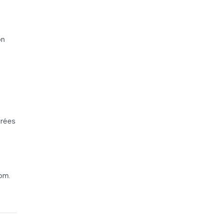
on
orées
om.