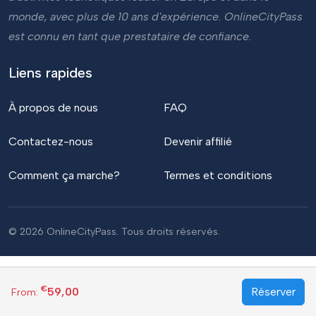
monde, avec plus de 10 ans d'expérience. OnlineCityPass
est connu en tant que prestataire de confiance.
Liens rapides
À propos de nous
FAQ
Contactez-nous
Devenir affilié
Comment ça marche?
Termes et conditions
© 2026 OnlineCityPass. Tous droits réservés.
€
59,00
Réserver
From: