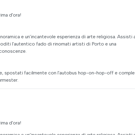
ima d'ora!
oramica e un'incantevole esperienza di arte religiosa. Assisti 
diti l'autentico fado di rinomati artisti di Porto e una
 conoscenze.
iume, spostati facilmente con l'autobus hop-on-hop-off e complet
urmester.
ima d'ora!
oramica e un'incantevole esperienza di arte religiosa. Assisti 