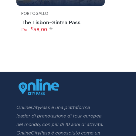
PORTOGALLO
The Lisbon-Sintra Pass
€
€
Da :
58,00
OnlineCityPass è una piattaforma
leader di prenotazione di tour europea
nel mondo, con più di 10 anni di attività,
OnlineCityPass è conosciuto come un