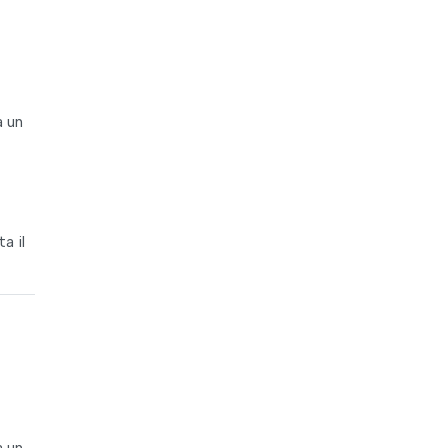
a un
a il
a un