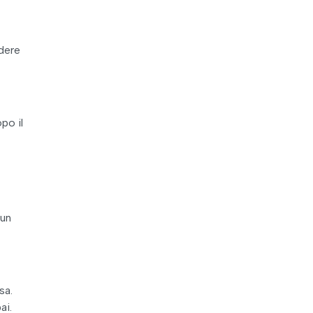
odere
po il
 un
sa.
ai.