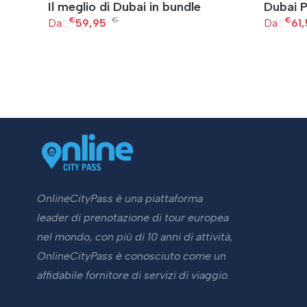
Il meglio di Dubai in bundle
Dubai 
€
€
€
Da :
59,95
Da :
61
OnlineCityPass è una piattaforma
leader di prenotazione di tour europea
nel mondo, con più di 10 anni di attività,
OnlineCityPass è conosciuto come un
affidabile fornitore di servizi di viaggio.