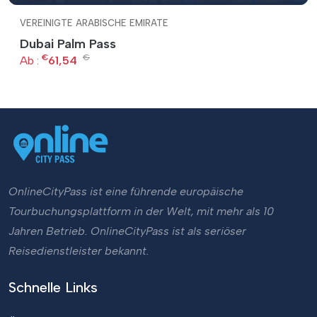
VEREINIGTE ARABISCHE EMIRATE
Dubai Palm Pass
€
€
Ab :
61,54
OnlineCityPass ist eine führende europäische
Tourbuchungsplattform in der Welt, mit mehr als 10
Jahren Betrieb. OnlineCityPass ist als seriöser
Reisedienstleister bekannt.
Schnelle Links