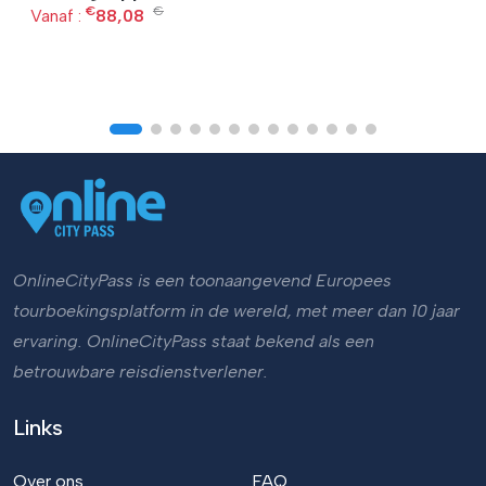
€
€
Vanaf :
88,08
OnlineCityPass is een toonaangevend Europees
tourboekingsplatform in de wereld, met meer dan 10 jaar
ervaring. OnlineCityPass staat bekend als een
betrouwbare reisdienstverlener.
Links
Over ons
FAQ