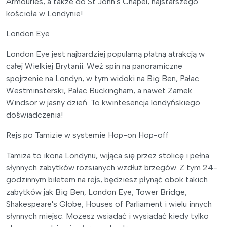
Armouries, a także do St John's Chapel, najstarszego
kościoła w Londynie!
London Eye
London Eye jest najbardziej popularną płatną atrakcją w
całej Wielkiej Brytanii. Weź spin na panoramiczne
spojrzenie na Londyn, w tym widoki na Big Ben, Pałac
Westminsterski, Pałac Buckingham, a nawet Zamek
Windsor w jasny dzień. To kwintesencja londyńskiego
doświadczenia!
Rejs po Tamizie w systemie Hop-on Hop-off
Tamiza to ikona Londynu, wijąca się przez stolicę i pełna
słynnych zabytków rozsianych wzdłuż brzegów. Z tym 24-
godzinnym biletem na rejs, będziesz płynąć obok takich
zabytków jak Big Ben, London Eye, Tower Bridge,
Shakespeare's Globe, Houses of Parliament i wielu innych
słynnych miejsc. Możesz wsiadać i wysiadać kiedy tylko