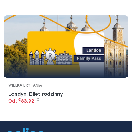
WIELKA BRYTANIA
Londyn: Bilet rodzinny
€
€
Od :
83,92