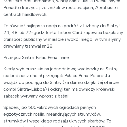
Mosteiro dos Jerónimos, windy Santa Justa i wielu innych.
Ponadto korzystaj ze zniżek w restauracjach, Aerobusie i
centrach handlowych.
To również najlepsza opcja na podróż z Lizbony do Sintry!
24, 48 lub 72-godz. karta Lisbon Card zapewnia bezpłatny
transport publiczny w mieście i wokół niego, w tym słynny
drewniany tramwaj nr 28.
Przełęcz Sintra: Pałac Pena i inne
Kiedy wybierasz się na jednodniową wycieczkę na Sintrę,
nie będziesz chciał przegapić Pałacu Pena. Po prostu
wsiądź do pociągu do Sintry (za darmo dzięki tej ofercie
combi Sintra-Lisboa) i odkryj ten malowniczy królewski
zakątek wyrwany wprost z baśni!
Spaceruj po 500-akrowych ogrodach pełnych
egzotycznych roślin, meandrujących strumyków,
strumyków i wszelkiego rodzaju ukrytych skarbów. To