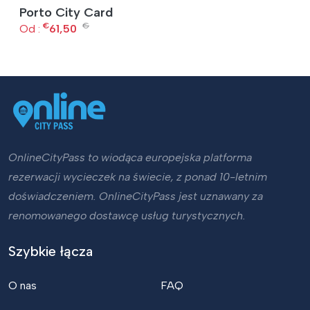
Porto City Card
€
€
Od :
61,50
OnlineCityPass to wiodąca europejska platforma
rezerwacji wycieczek na świecie, z ponad 10-letnim
doświadczeniem. OnlineCityPass jest uznawany za
renomowanego dostawcę usług turystycznych.
Szybkie łącza
O nas
FAQ