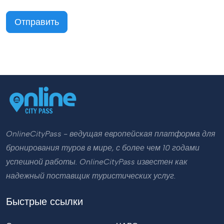
Отправить
OnlineCityPass - ведущая европейская платформа для
бронирования туров в мире, с более чем 10 годами
успешной работы. OnlineCityPass известен как
надежный поставщик туристических услуг.
Быстрые ссылки