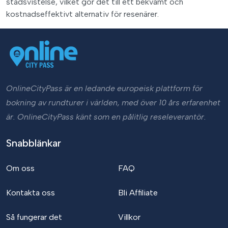
stadsvistelse, vilket gör det till ett bekvämt och
kostnadseffektivt alternativ för resenärer.
OnlineCityPass är en ledande europeisk plattform för
bokning av rundturer i världen, med över 10 års erfarenhet
är. OnlineCityPass känt som en pålitlig reseleverantör.
Snabblänkar
Om oss
FAQ
Kontakta oss
Bli Affiliate
Så fungerar det
Villkor