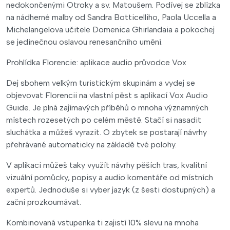
nedokončenými Otroky a sv. Matoušem. Podívej se zblízka
na nádherné malby od Sandra Botticelliho, Paola Uccella a
Michelangelova učitele Domenica Ghirlandaia a pokochej
se jedinečnou oslavou renesančního umění.
Prohlídka Florencie: aplikace audio průvodce Vox
Dej sbohem velkým turistickým skupinám a vydej se
objevovat Florencii na vlastní pěst s aplikací Vox Audio
Guide. Je plná zajímavých příběhů o mnoha významných
místech rozesetých po celém městě. Stačí si nasadit
sluchátka a můžeš vyrazit. O zbytek se postarají návrhy
přehrávané automaticky na základě tvé polohy.
V aplikaci můžeš taky využít návrhy pěších tras, kvalitní
vizuální pomůcky, popisy a audio komentáře od místních
expertů. Jednoduše si vyber jazyk (z šesti dostupných) a
začni prozkoumávat.
Kombinovaná vstupenka ti zajistí 10% slevu na mnoha