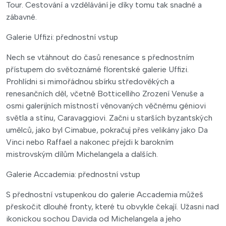
Tour. Cestování a vzdělávání je díky tomu tak snadné a
zábavné.
Galerie Uffizi: přednostní vstup
Nech se vtáhnout do časů renesance s přednostním
přístupem do světoznámé florentské galerie Uffizi.
Prohlídni si mimořádnou sbírku středověkých a
renesančních děl, včetně Botticelliho Zrození Venuše a
osmi galerijních místností věnovaných věčnému géniovi
světla a stínu, Caravaggiovi. Začni u starších byzantských
umělců, jako byl Cimabue, pokračuj přes velikány jako Da
Vinci nebo Raffael a nakonec přejdi k barokním
mistrovským dílům Michelangela a dalších.
Galerie Accademia: přednostní vstup
S přednostní vstupenkou do galerie Accademia můžeš
přeskočit dlouhé fronty, které tu obvykle čekají. Užasni nad
ikonickou sochou Davida od Michelangela a jeho