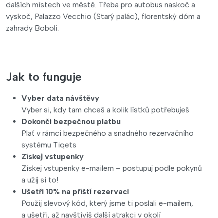
dalších místech ve městě. Třeba pro autobus naskoč a
vyskoč, Palazzo Vecchio (Starý palác), florentský dóm a
zahrady Boboli.
Jak to funguje
Vyber data návštěvy
Vyber si, kdy tam chceš a kolik lístků potřebuješ
Dokonči bezpečnou platbu
Plať v rámci bezpečného a snadného rezervačního
systému Tiqets
Získej vstupenky
Získej vstupenky e-mailem – postupuj podle pokynů
a užij si to!
Ušetři 10% na příští rezervaci
Použij slevový kód, který jsme ti poslali e-mailem,
a ušetři, až navštívíš další atrakci v okolí