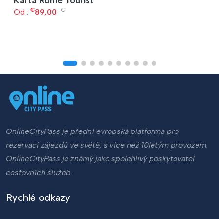
Karta Rome Tourist
€
€
Od :
89,00
OnlineCityPass je přední evropská platforma pro
rezervaci zájezdů ve světě, s více než 10letým provozem.
OnlineCityPass je známý jako spolehlivý poskytovatel
cestovních služeb.
Rychlé odkazy