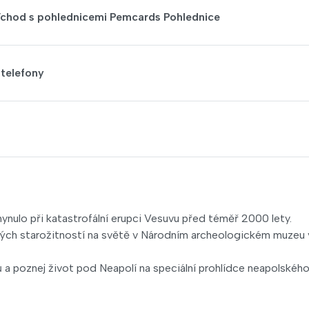
Vchod s pohlednicemi Pemcards Pohlednice
telefony
nulo při katastrofální erupci Vesuvu před téměř 2000 lety.
ických starožitností na světě v Národním archeologickém muzeu 
 a poznej život pod Neapolí na speciální prohlídce neapolskéh