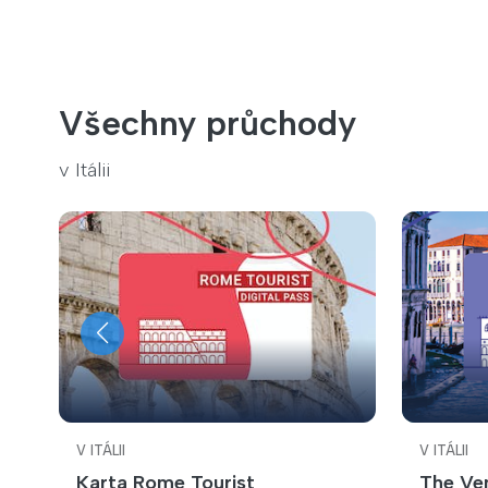
Všechny průchody
v Itálii
V ITÁLII
V ITÁLII
Karta Rome Tourist
The Ve