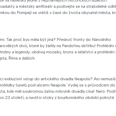
 na následky jedné z nejznámějších historických událostí.
akvadukty a městský amfiteátr a podívejte se na strašidelné odli
denkou do Pompejí se vrátíš v čase do života obyvatel města, k
mi. Tak proč bys měla být jiná? Přeskoč fronty do Národního
ověkých divů, které by žárlily na Pandořinu skříňku! Prohlédni 
rdiny a legendy, obdivuj mozaiky, bronz a sklářství a prohlédni 
ta, Říma a dalších.
cí exkluzivní vstup do antického divadla Neapolis? Ani nemusíš
 prohlídky tunelů pod ulicemi Neapole. Vydej se s průvodcem do
sta, kde měl soukromou šatnu milovník divadla císař Nero. Podí
po 23 století, a navštiv stoky z bourbonského období pokryté