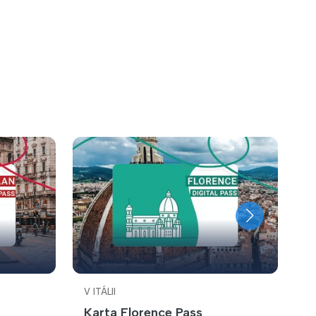
V ITÁLII
V 
Karta Florence Pass
U