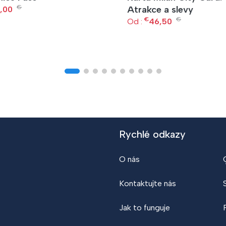
€
Atrakce a slevy
,00
€
€
Od :
46,50
Rychlé odkazy
O nás
Kontaktujte nás
Jak to funguje