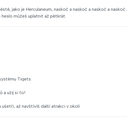
městě, jako je Herculaneum, naskoč a naskoč a naskoč a naskoč 
heslo můžeš uplatnit až pětkrát.
 systému Tiqets
a užij si to!
ušetři, až navštívíš další atrakci v okolí