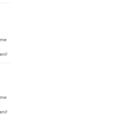
máme
ení!
máme
ení!