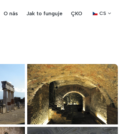
O nás
Jak to funguje
ÇKO
CS