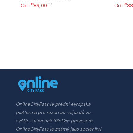
€
€
€
Od :
89,00
Od :
88
OnlineCityPass je přední evropská
platforma pro rezervaci zájezdů ve
světě, s více než 10letým provozem.
OnlineCityPass je známý jako spolehlivý