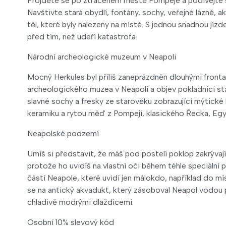
Projděte se po ztraceném městě Pompeje a podívejte se
Navštivte stará obydlí, fontány, sochy, veřejné lázně, 
těl, které byly nalezeny na místě. S jednou snadnou jíz
před tím, než udeří katastrofa.
Národní archeologické muzeum v Neapoli
Mocný Herkules byl příliš zaneprázdněn dlouhými fronta
archeologického muzea v Neapoli a objev pokladnici star
slavné sochy a fresky ze starověku zobrazující mýtické h
keramiku a rytou měď z Pompejí, klasického Řecka, Egyp
Neapolské podzemí
Umíš si představit, že máš pod postelí poklop zakrývají
protože ho uvidíš na vlastní oči během téhle speciální
částí Neapole, které uvidí jen málokdo, například do mí
se na antický akvadukt, který zásoboval Neapol vodou 
chladivě modrými dlaždicemi.
Osobní 10% slevový kód