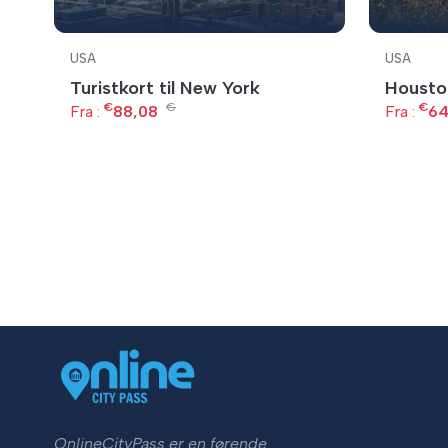
USA
USA
Turistkort til New York
Housto
€
€
€
Fra :
88,08
Fra :
64
OnlineCityPass er en førende