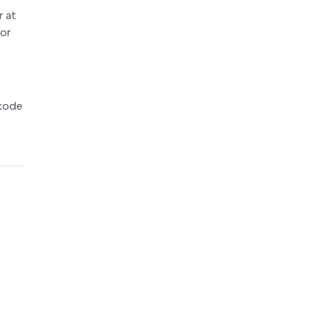
r at
for
tkode