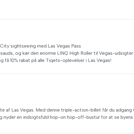
n City sightseeing med Las Vegas Pass
uds, og kør den enorme LINQ High Roller til Vegas-udsigter
 få 10% rabat på alle Tiqets-oplevelser i Las Vegas!
ste af Las Vegas. Med denne triple-action-billet får du adgang t
 nyder en indsigtsfuld hop-on hop-off-bustur for at se byens