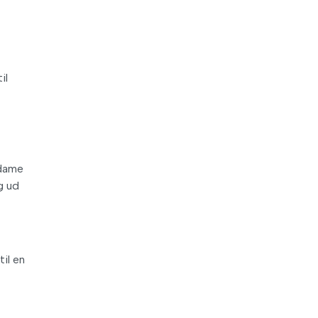
il
adame
g ud
il en