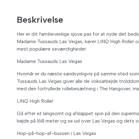
Beskrivelse
Her er dit familievenlige sjove pas for at nyde det bed
Madame Tussauds Las Vegas, kører LINQ High Roller og
mest populære seværdigheder.
Madame Tussauds Las Vegas
Hvornår er du næste sandsynligvis på samme sted s
Tussauds Las Vegas giver alle de voksarbejde trolddom,
med den fortryllede rollebesætning i The Hangover, m
LINQ High Roller
Gå efter et langsomt og afslappet spin på den supermass
højde på 168 meter og se ud over Las Vegas og dets om
Hop-på-hop-af-bussen i Las Vegas