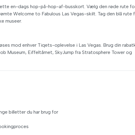
 dette en-dags hop-på-hop-af-busskort. Vælg den røde rute fo
berømte Welcome to Fabulous Las Vegas-skilt. Tag den blå rute 
ke museer.
ndløses mod enhver Tiqets-oplevelse i Las Vegas. Brug din raba
Mob Museum, Eiffeltårnet, SkyJump fra Stratosphere Tower og
ge billetter du har brug for
bookingproces