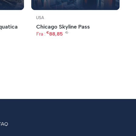
USA
U
quatica
Chicago Skyline Pass
C
€
€
S
Fra :
88,85
Fr
FAQ