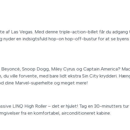
ste af Las Vegas. Med denne triple-action-billet får du adgang t
 nyder en indsigtsfuld hop-on hop-off-bustur for at se byens
om Beyoncé, Snoop Dogg, Miley Cyrus og Captain America? M
 du ville forvente, med bare lidt ekstra Sin City krydderi. Hæn
ød dine Marvel-superhelte og meget mere!
ive LINQ High Roller – det er hjulet! Tag en 30-minutters tur t
givelser fra en komfortabel, airconditioneret kabine.