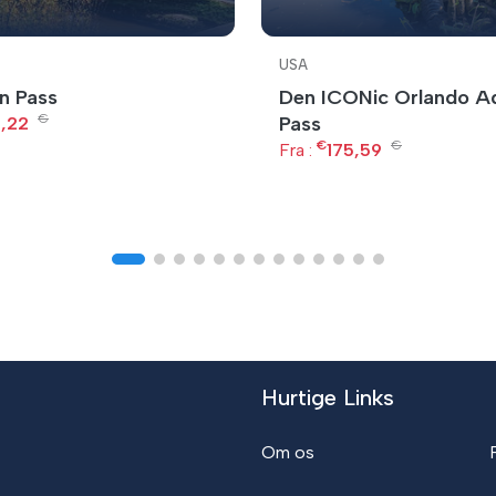
USA
n Pass
Den ICONic Orlando A
€
Pass
,22
€
€
Fra :
175,59
Hurtige Links
Om os