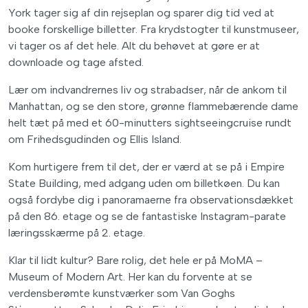
York tager sig af din rejseplan og sparer dig tid ved at
booke forskellige billetter. Fra krydstogter til kunstmuseer,
vi tager os af det hele. Alt du behøvet at gøre er at
downloade og tage afsted.
Lær om indvandrernes liv og strabadser, når de ankom til
Manhattan, og se den store, grønne flammebærende dame
helt tæt på med et 60-minutters sightseeingcruise rundt
om Frihedsgudinden og Ellis Island.
Kom hurtigere frem til det, der er værd at se på i Empire
State Building, med adgang uden om billetkøen. Du kan
også fordybe dig i panoramaerne fra observationsdækket
på den 86. etage og se de fantastiske Instagram-parate
læringsskærme på 2. etage.
Klar til lidt kultur? Bare rolig, det hele er på MoMA –
Museum of Modern Art. Her kan du forvente at se
verdensberømte kunstværker som Van Goghs