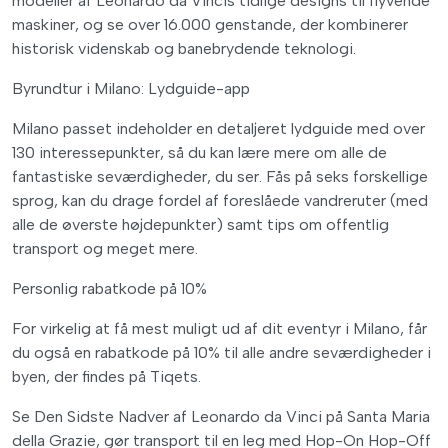
modeller af Leonardo da Vincis tidlige designs til flyvende
maskiner, og se over 16.000 genstande, der kombinerer
historisk videnskab og banebrydende teknologi.
Byrundtur i Milano: Lydguide-app
Milano passet indeholder en detaljeret lydguide med over
130 interessepunkter, så du kan lære mere om alle de
fantastiske seværdigheder, du ser. Fås på seks forskellige
sprog, kan du drage fordel af foreslåede vandreruter (med
alle de øverste højdepunkter) samt tips om offentlig
transport og meget mere.
Personlig rabatkode på 10%
For virkelig at få mest muligt ud af dit eventyr i Milano, får
du også en rabatkode på 10% til alle andre seværdigheder i
byen, der findes på Tiqets.
Se Den Sidste Nadver af Leonardo da Vinci på Santa Maria
della Grazie, gør transport til en leg med Hop-On Hop-Off