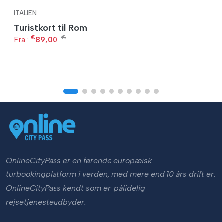
ITALIEN
Turistkort til Rom
€
€
Fra :
89,00
OnlineCityPass er en førende europæisk
turbookingplatform i verden, med mere end 10 års drift er.
OnlineCityPass kendt som en pålidelig
rejsetjenesteudbyder.