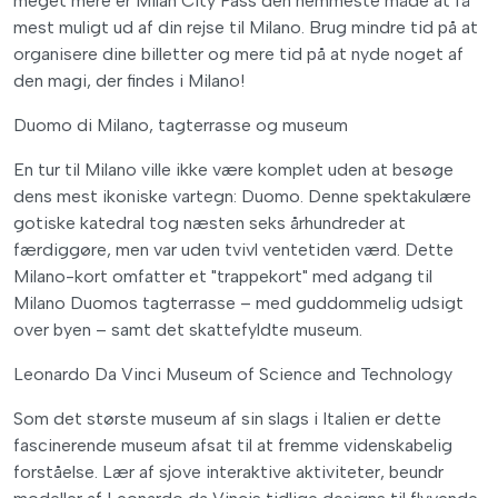
meget mere er Milan City Pass den nemmeste måde at få
mest muligt ud af din rejse til Milano. Brug mindre tid på at
organisere dine billetter og mere tid på at nyde noget af
den magi, der findes i Milano!
Duomo di Milano, tagterrasse og museum
En tur til Milano ville ikke være komplet uden at besøge
dens mest ikoniske vartegn: Duomo. Denne spektakulære
gotiske katedral tog næsten seks århundreder at
færdiggøre, men var uden tvivl ventetiden værd. Dette
Milano-kort omfatter et "trappekort" med adgang til
Milano Duomos tagterrasse – med guddommelig udsigt
over byen – samt det skattefyldte museum.
Leonardo Da Vinci Museum of Science and Technology
Som det største museum af sin slags i Italien er dette
fascinerende museum afsat til at fremme videnskabelig
forståelse. Lær af sjove interaktive aktiviteter, beundr