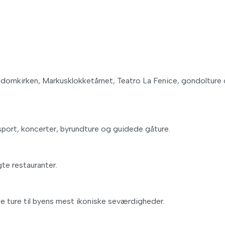
usdomkirken, Markusklokketårnet, Teatro La Fenice, gondolture
nsport, koncerter, byrundture og guidede gåture.
te restauranter.
e ture til byens mest ikoniske seværdigheder.