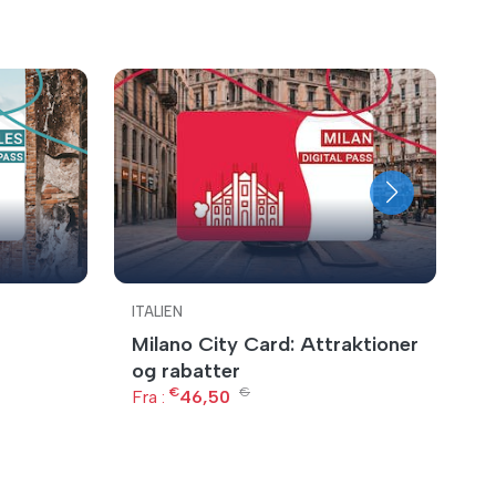
ITALIEN
IT
Milano City Card: Attraktioner
F
og rabatter
Fr
€
€
Fra :
46,50