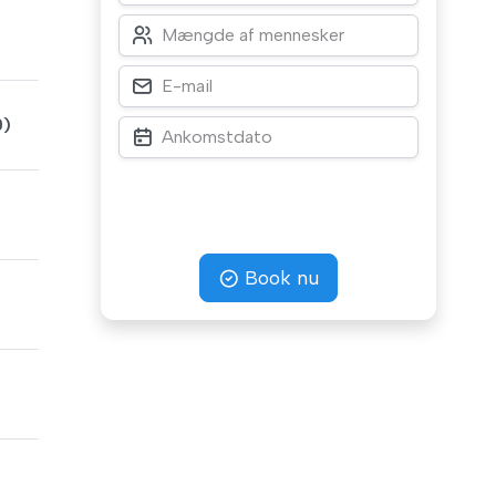
0)
Book nu