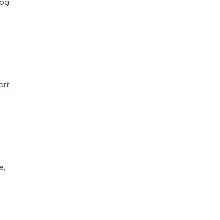
 og
ort
e,