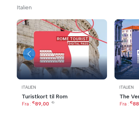
Italien
ITALIEN
ITALIEN
Turistkort til Rom
The Ve
€
€
€
Fra :
89,00
Fra :
88