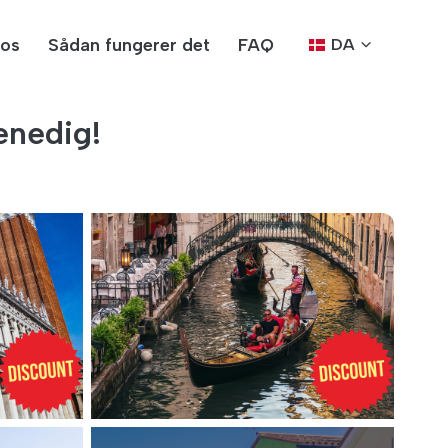
os
Sådan fungerer det
FAQ
DA
enedig!