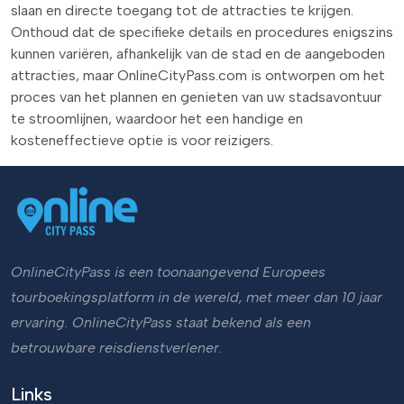
slaan en directe toegang tot de attracties te krijgen.
Onthoud dat de specifieke details en procedures enigszins
kunnen variëren, afhankelijk van de stad en de aangeboden
attracties, maar OnlineCityPass.com is ontworpen om het
proces van het plannen en genieten van uw stadsavontuur
te stroomlijnen, waardoor het een handige en
kosteneffectieve optie is voor reizigers.
OnlineCityPass is een toonaangevend Europees
tourboekingsplatform in de wereld, met meer dan 10 jaar
ervaring. OnlineCityPass staat bekend als een
betrouwbare reisdienstverlener.
Links