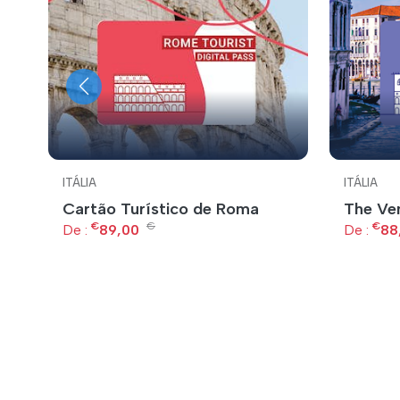
ITÁLIA
ITÁLIA
Cartão Turístico de Roma
The Ve
€
€
€
De :
89,00
De :
88
s
!