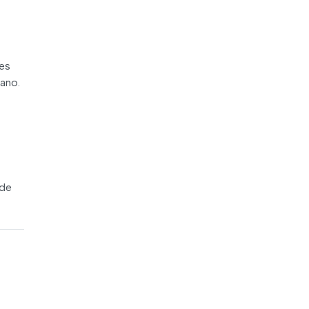
ves
ano.
ade