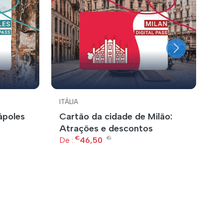
ITÁLIA
IT
ápoles
Cartão da cidade de Milão:
F
Atrações e descontos
De
€
€
De :
46,50