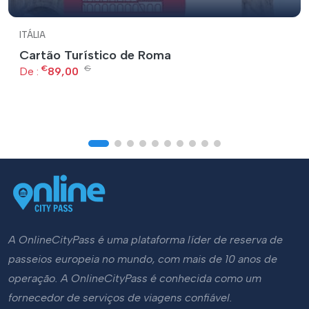
ITÁLIA
Cartão Turístico de Roma
€
€
De :
89,00
A OnlineCityPass é uma plataforma líder de reserva de
passeios europeia no mundo, com mais de 10 anos de
operação. A OnlineCityPass é conhecida como um
fornecedor de serviços de viagens confiável.