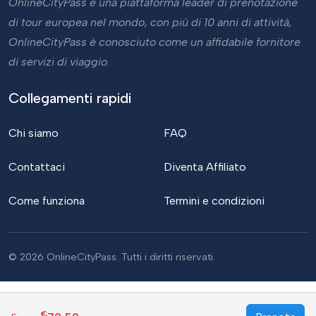
OnlineCityPass è una piattaforma leader di prenotazione
di tour europea nel mondo, con più di 10 anni di attività,
OnlineCityPass è conosciuto come un affidabile fornitore
di servizi di viaggio.
Collegamenti rapidi
Chi siamo
FAQ
Contattaci
Diventa Affiliato
Come funziona
Termini e condizioni
© 2026 OnlineCityPass. Tutti i diritti riservati.
€