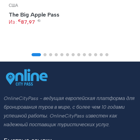
США
The Big Apple Pass
€
€
Из :
87,97
OnlineCityPass - ведущая европейская платформа для
бронирования туров в мире, с более чем 10 годами
успешной работы. OnlineCityPass известен как
надежный поставщик туристических услуг.