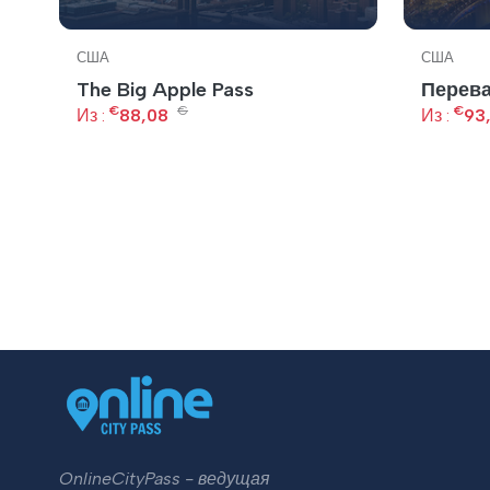
США
США
The Big Apple Pass
Перева
а
€
€
€
Из :
88,08
Из :
93
ры
OnlineCityPass - ведущая