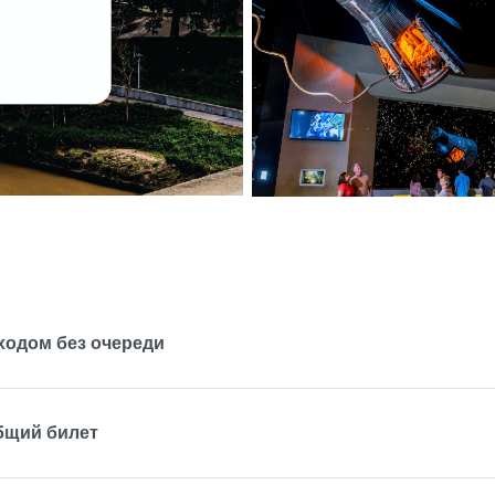
ходом без очереди
бщий билет