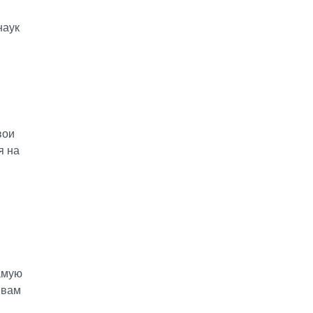
наук
вои
я на
амую
 вам