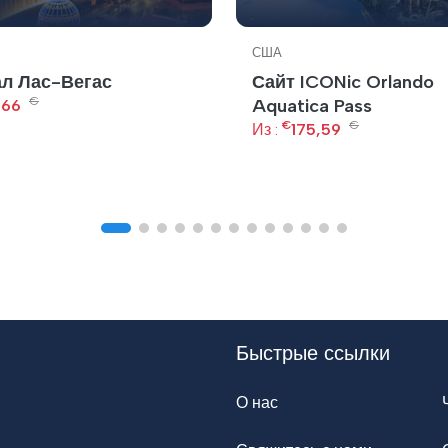
США
л Лас-Вегас
Сайт ICONic Orlando
€
Aquatica Pass
,66
€
€
Из :
175,59
Быстрые ссылки
О нас