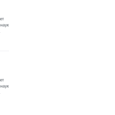
ет
 наук
а
ет
 наук
а