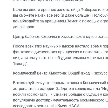
Если вы ищете древнее золото, яйца Фаберже или р
вы сможете найти все это (и даже больше). Полюб
понаблюдайте за вращением Земли с помощью огром
динозавров.
Центр бабочек Кокрелла в Хьюстонском музее естес
После всех этих научных изысков настало время пор
фантазии о диснеевских принцессах и позволить пр
них, а затем узнать все об удивительном мире насе
"Бионд".
Космический центр Хьюстона: Общий вход + экскур
Воспользуйтесь ускоренным входом в Космический ц
астронавтов в истории. Зайдите в копию шаттла "И
носили космонавты, и узнайте больше о будущем ко
популярную достопримечательность Космического ц
исследовать реальный объект НАСА!