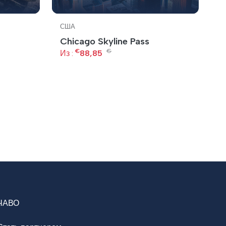
США
С
Chicago Skyline Pass
Н
€
€
+
Из :
88,85
Из
ЧАВО