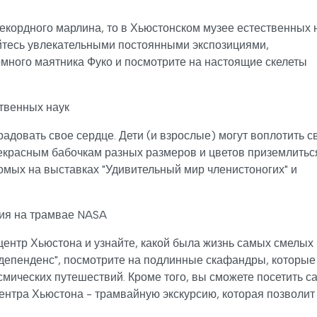
екордного марлина, то в Хьюстонском музее естественных 
уйтесь увлекательными постоянными экспозициями,
ного маятника Фуко и посмотрите на настоящие скелеты
твенных наук
адовать свое сердце. Дети (и взрослые) могут воплотить с
екрасным бабочкам разных размеров и цветов приземлитьс
комых на выставках "Удивительный мир членистоногих" и
сия на трамвае NASA
ентр Хьюстона и узнайте, какой была жизнь самых смелых
ндепенденс", посмотрите на подлинные скафандры, которые
смических путешествий. Кроме того, вы сможете посетить с
ентра Хьюстона - трамвайную экскурсию, которая позволит