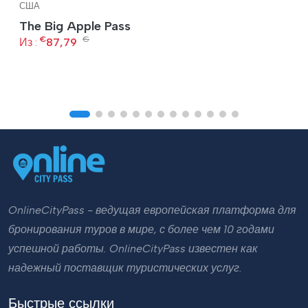
США
The Big Apple Pass
€
€
Из :
87,79
OnlineCityPass - ведущая европейская платформа для
бронирования туров в мире, с более чем 10 годами
успешной работы. OnlineCityPass известен как
надежный поставщик туристических услуг.
Быстрые ссылки