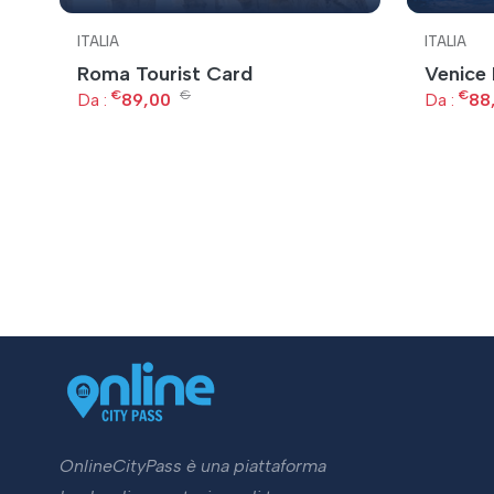
ITALIA
ITALIA
Roma Tourist Card
Venice 
€
€
€
Da :
89,00
Da :
88
OnlineCityPass è una piattaforma