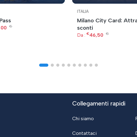
ITALIA
Pass
Milano City Card: Attra
€
sconti
,00
€
€
Da :
46,50
Collegamenti rapidi
Chi siamo
Contattaci