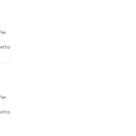
Per
ietto
Per
ietto