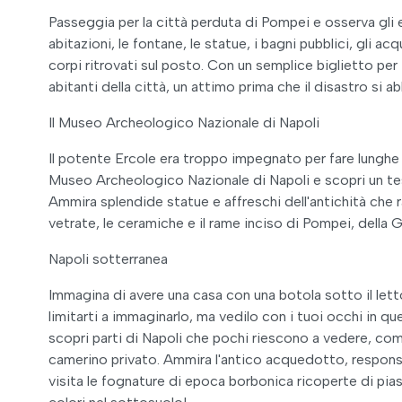
Passeggia per la città perduta di Pompei e osserva gli ef
abitazioni, le fontane, le statue, i bagni pubblici, gli ac
corpi ritrovati sul posto. Con un semplice biglietto per
abitanti della città, un attimo prima che il disastro si a
Il Museo Archeologico Nazionale di Napoli
Il potente Ercole era troppo impegnato per fare lunghe c
Museo Archeologico Nazionale di Napoli e scopri un tes
Ammira splendide statue e affreschi dell'antichità che r
vetrate, le ceramiche e il rame inciso di Pompei, della G
Napoli sotterranea
Immagina di avere una casa con una botola sotto il lett
limitarti a immaginarlo, ma vedilo con i tuoi occhi in qu
scopri parti di Napoli che pochi riescono a vedere, com
camerino privato. Ammira l'antico acquedotto, responsa
visita le fognature di epoca borbonica ricoperte di piast