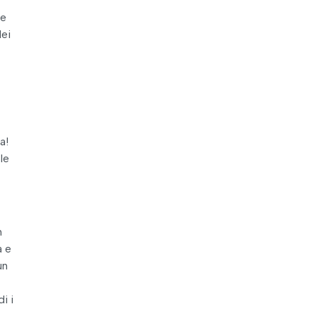
he
dei
a!
le
n
a e
un
i i