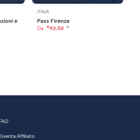
ITALIA
IT
zioni e
Pass Firenze
U
€
€
Da :
92,50
Da
FAQ
Diventa Affiliato