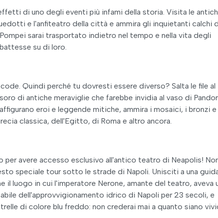
fetti di uno degli eventi più infami della storia. Visita le antic
quedotti e l'anfiteatro della città e ammira gli inquietanti calchi 
 Pompei sarai trasportato indietro nel tempo e nella vita degli
bbattesse su di loro.
ode. Quindi perché tu dovresti essere diverso? Salta le file al
oro di antiche meraviglie che farebbe invidia al vaso di Pandor
affigurano eroi e leggende mitiche, ammira i mosaici, i bronzi e 
recia classica, dell'Egitto, di Roma e altro ancora.
o per avere accesso esclusivo all'antico teatro di Neapolis! No
esto speciale tour sotto le strade di Napoli. Unisciti a una guid
e il luogo in cui l'imperatore Nerone, amante del teatro, aveva 
bile dell'approvvigionamento idrico di Napoli per 23 secoli, e
relle di colore blu freddo: non crederai mai a quanto siano vivid