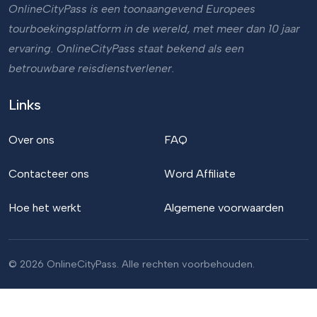
OnlineCityPass is een toonaangevend Europees
tourboekingsplatform in de wereld, met meer dan 10 jaar
ervaring. OnlineCityPass staat bekend als een
betrouwbare reisdienstverlener.
Links
Over ons
FAQ
Contacteer ons
Word Affiliate
Hoe het werkt
Algemene voorwaarden
© 2026 OnlineCityPass. Alle rechten voorbehouden.