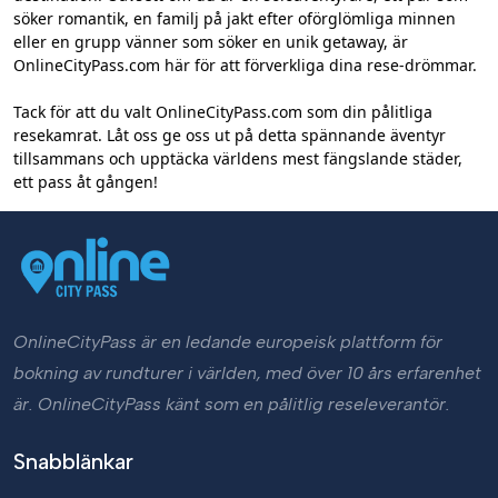
söker romantik, en familj på jakt efter oförglömliga minnen
eller en grupp vänner som söker en unik getaway, är
OnlineCityPass.com här för att förverkliga dina rese-drömmar.
Tack för att du valt OnlineCityPass.com som din pålitliga
resekamrat. Låt oss ge oss ut på detta spännande äventyr
tillsammans och upptäcka världens mest fängslande städer,
ett pass åt gången!
OnlineCityPass är en ledande europeisk plattform för
bokning av rundturer i världen, med över 10 års erfarenhet
är. OnlineCityPass känt som en pålitlig reseleverantör.
Snabblänkar