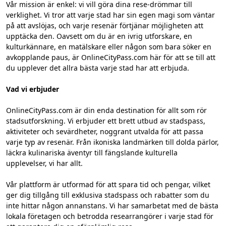
Vår mission är enkel: vi vill göra dina rese-drömmar till
verklighet. Vi tror att varje stad har sin egen magi som väntar
på att avslöjas, och varje resenär förtjänar möjligheten att
upptäcka den. Oavsett om du är en ivrig utforskare, en
kulturkännare, en matälskare eller någon som bara söker en
avkopplande paus, är OnlineCityPass.com här för att se till att
du upplever det allra bästa varje stad har att erbjuda.
Vad vi erbjuder
OnlineCityPass.com är din enda destination för allt som rör
stadsutforskning. Vi erbjuder ett brett utbud av stadspass,
aktiviteter och sevärdheter, noggrant utvalda för att passa
varje typ av resenär. Från ikoniska landmärken till dolda pärlor,
läckra kulinariska äventyr till fängslande kulturella
upplevelser, vi har allt.
Vår plattform är utformad för att spara tid och pengar, vilket
ger dig tillgång till exklusiva stadspass och rabatter som du
inte hittar någon annanstans. Vi har samarbetat med de bästa
lokala företagen och betrodda researrangörer i varje stad för