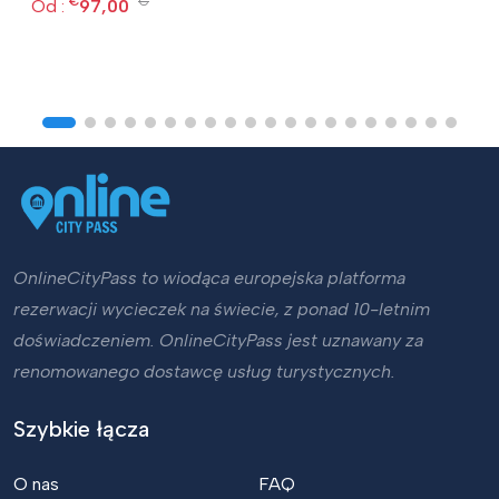
€
€
Od :
97,00
OnlineCityPass to wiodąca europejska platforma
rezerwacji wycieczek na świecie, z ponad 10-letnim
doświadczeniem. OnlineCityPass jest uznawany za
renomowanego dostawcę usług turystycznych.
Szybkie łącza
O nas
FAQ