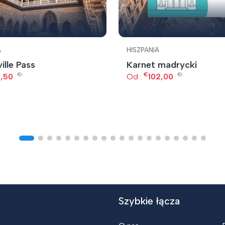
A
HISZPANIA
ille Pass
Karnet madrycki
€
€
€
,50
Od :
102,00
Szybkie łącza