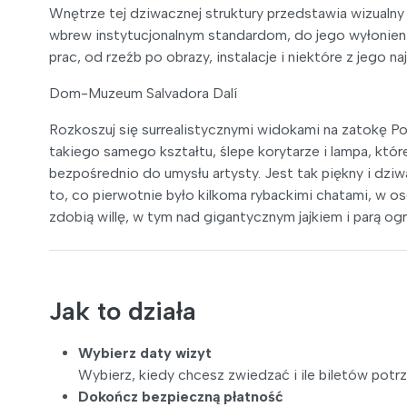
Wnętrze tej dziwacznej struktury przedstawia wizualn
wbrew instytucjonalnym standardom, do jego wyłonienia
prac, od rzeźb po obrazy, instalacje i niektóre z jego n
Dom-Muzeum Salvadora Dalí
Rozkoszuj się surrealistycznymi widokami na zatokę Po
takiego samego kształtu, ślepe korytarze i lampa, które
bezpośrednio do umysłu artysty. Jest tak piękny i dzi
to, co pierwotnie było kilkoma rybackimi chatami, w os
zdobią willę, w tym nad gigantycznym jajkiem i parą o
Jak to działa
Wybierz daty wizyt
Wybierz, kiedy chcesz zwiedzać i ile biletów potr
Dokończ bezpieczną płatność