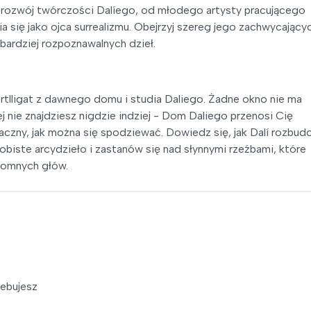
y rozwój twórczości Dalíego, od młodego artysty pracującego
 się jako ojca surrealizmu. Obejrzyj szereg jego zachwycający
ajbardziej rozpoznawalnych dzieł.
rtlligat z dawnego domu i studia Daliego. Żadne okno nie ma
j nie znajdziesz nigdzie indziej - Dom Daliego przenosi Cię
waczny, jak można się spodziewać. Dowiedz się, jak Dalí rozbud
obiste arcydzieło i zastanów się nad słynnymi rzeźbami, które
gromnych głów.
zebujesz