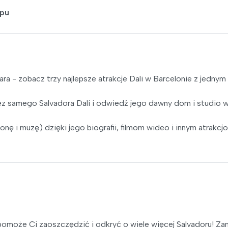
ępu
lara - zobacz trzy najlepsze atrakcje Dali w Barcelonie z jednym
z samego Salvadora Dalí i odwiedź jego dawny dom i studio 
żonę i muzę) dzięki jego biografii, filmom wideo i innym atrakc
 pomoże Ci zaoszczędzić i odkryć o wiele więcej Salvadoru! Za