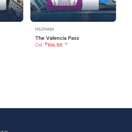
HISZPANIA
H
The Valencia Pass
P
€
€
Od :
106,50
O