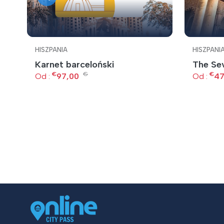
HISZPANIA
HISZPANI
Karnet barceloński
The Sev
€
€
€
Od :
97,00
Od :
47