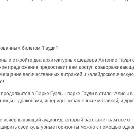
ованным билетом "Гауди"!
ны и откройте два архитектурных шедевра Антонио Гауди 
бное предложение предоставит вам доступ к завораживающ
 мерцание величественных витражей и калейдоскопическую
е!
родолжится в Парке Гуэль - парке Гауди в стиле "Алисы в
стницы с драконами, ящерицы, украшенные мозаикой, и дру
те исчерпывающий аудиогид, который расскажет вам все о
расширить свои культурные горизонты можно с помощью одно