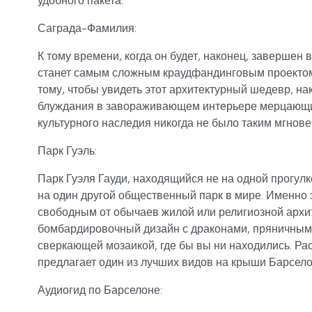
удобного пакета.
Саграда-Фамилия:
К тому времени, когда он будет, наконец, завершен в
станет самым сложным краудфандинговым проектом в
тому, чтобы увидеть этот архитектурный шедевр, на
блуждания в завораживающем интерьере мерцающих
культурного наследия никогда не было таким мгно
Парк Гуэль:
Парк Гуэля Гауди, находящийся не на одной прогулке
на один другой общественный парк в мире. Именно 
свободным от обычаев жилой или религиозной архи
бомбардировочный дизайн с драконами, пряничным
сверкающей мозаикой, где бы вы ни находились. Ра
предлагает один из лучших видов на крыши Барсело
Аудиогид по Барселоне: