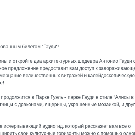
ованным билетом "Гауди"!
ны и откройте два архитектурных шедевра Антонио Гауди 
бное предложение предоставит вам доступ к завораживающ
 мерцание величественных витражей и калейдоскопическую
е!
родолжится в Парке Гуэль - парке Гауди в стиле "Алисы в
стницы с драконами, ящерицы, украшенные мозаикой, и дру
те исчерпывающий аудиогид, который расскажет вам все о
расширить свои культурные горизонты можно с помощью одно