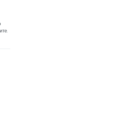
о
ите.