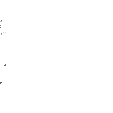
ia
к
 до
 ни
 и