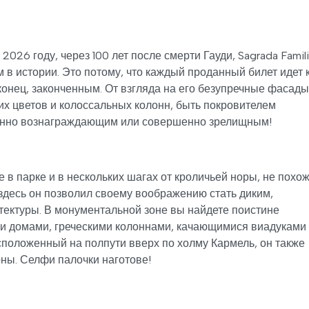
 2026 году, через 100 лет после смерти Гауди, Sagrada Famil
 истории. Это потому, что каждый проданный билет идет 
конец, законченным. От взгляда на его безупречные фасады
 цветов и колоссальных колонн, быть покровителем
венно вознаграждающим или совершенно зрелищным!
 в парке и в нескольких шагах от кроличьей норы, не похож
здесь он позволил своему воображению стать диким,
тектуры. В монументальной зоне вы найдете поистине
и домами, греческими колоннами, качающимися виадуками
сположенный на полпути вверх по холму Кармель, он также
ны. Селфи палочки наготове!