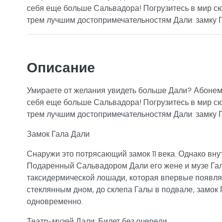
себя еще больше Сальвадора! Погрузитесь в мир сю
трем лучшим достопримечательностям Дали: замку 
Описание
Умираете от желания увидеть больше Дали? Абонеме
себя еще больше Сальвадора! Погрузитесь в мир сю
трем лучшим достопримечательностям Дали: замку 
Замок Гала Дали
Снаружи это потрясающий замок 11 века. Однако внут
Подаренный Сальвадором Дали его жене и музе Гале
таксидермической лошади, которая впервые появляе
стеклянным дном, до склепа Галы в подвале, замок 
одновременно.
Театр-музей Дали: Билет без очереди