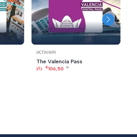
ИСПАНИЯ
И
The Valencia Pass
П
€
€
Из :
106,50
Из