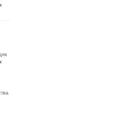
к
для
к
тва.