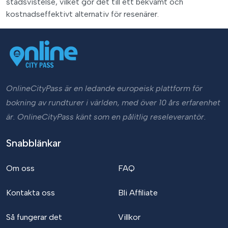
stadsvistelse, vilket gör det till ett bekvämt och
kostnadseffektivt alternativ för resenärer.
OnlineCityPass är en ledande europeisk plattform för
bokning av rundturer i världen, med över 10 års erfarenhet
är. OnlineCityPass känt som en pålitlig reseleverantör.
Snabblänkar
Om oss
FAQ
Kontakta oss
Bli Affiliate
Så fungerar det
Villkor