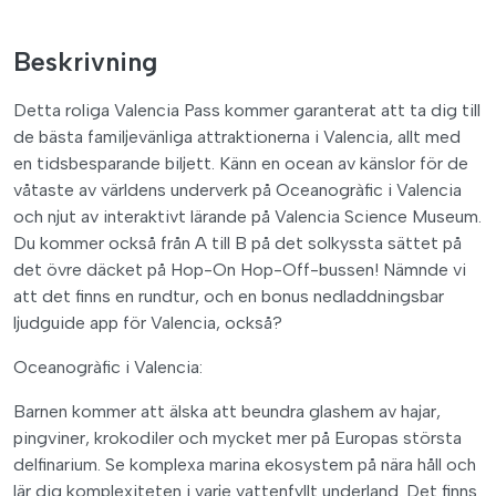
Beskrivning
Detta roliga Valencia Pass kommer garanterat att ta dig till
de bästa familjevänliga attraktionerna i Valencia, allt med
en tidsbesparande biljett. Känn en ocean av känslor för de
våtaste av världens underverk på Oceanogràfic i Valencia
och njut av interaktivt lärande på Valencia Science Museum.
Du kommer också från A till B på det solkyssta sättet på
det övre däcket på Hop-On Hop-Off-bussen! Nämnde vi
att det finns en rundtur, och en bonus nedladdningsbar
ljudguide app för Valencia, också?
Oceanogràfic i Valencia:
Barnen kommer att älska att beundra glashem av hajar,
pingviner, krokodiler och mycket mer på Europas största
delfinarium. Se komplexa marina ekosystem på nära håll och
lär dig komplexiteten i varje vattenfyllt underland. Det finns