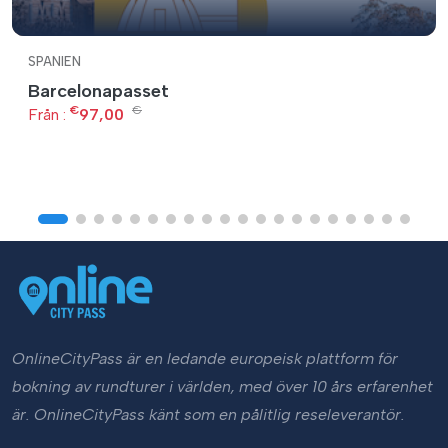
SPANIEN
Barcelonapasset
€
€
Från :
97,00
OnlineCityPass är en ledande europeisk plattform för
bokning av rundturer i världen, med över 10 års erfarenhet
är. OnlineCityPass känt som en pålitlig reseleverantör.