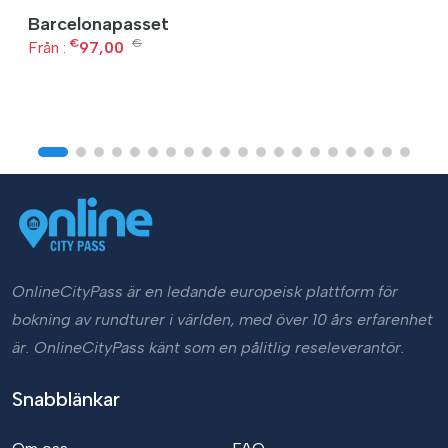
Barcelonapasset
€
€
Från :
97,00
OnlineCityPass är en ledande europeisk plattform för
bokning av rundturer i världen, med över 10 års erfarenhet
är. OnlineCityPass känt som en pålitlig reseleverantör.
Snabblänkar