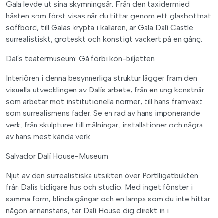
Gala levde ut sina skymningsår. Från den taxidermied
hästen som först visas när du tittar genom ett glasbottnat
soffbord, till Galas krypta i källaren, är Gala Dalí Castle
surrealistiskt, groteskt och konstigt vackert på en gång.
Dalís teatermuseum: Gå förbi kön-biljetten
Interiören i denna besynnerliga struktur lägger fram den
visuella utvecklingen av Dalís arbete, från en ung konstnär
som arbetar mot institutionella normer, till hans framväxt
som surrealismens fader. Se en rad av hans imponerande
verk, från skulpturer till målningar, installationer och några
av hans mest kända verk.
Salvador Dalí House-Museum
Njut av den surrealistiska utsikten över Portlligatbukten
från Dalís tidigare hus och studio. Med inget fönster i
samma form, blinda gångar och en lampa som du inte hittar
någon annanstans, tar Dalí House dig direkt in i