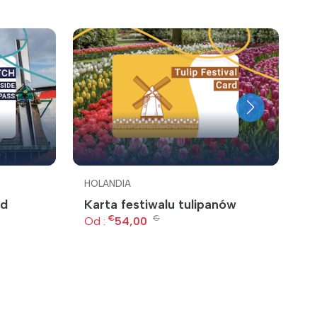
HOLANDIA
H
rd
Karta festiwalu tulipanów
A
€
€
Od :
54,00
O