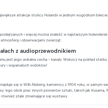
jwiększe atrakcje stolicy Holandii w jednym wygodnym bilecie
h podejrzanych i więcej można znaleźć w najstarszym holenders
 atmosferą i obserwacjami zwierząt.
nałach z audioprzewodnikiem
jest jego unikalna cecha - kanały. Wskocz na pokład statku 
tury i wspaniałych widoków!
duje się w Willi Alsberg, kamienicy z 1904 roku, w samym se
y 'ego obok prac innych pionierów sztuki, takich jak Kusama, 
ę również stale zmieniające się wystawy.