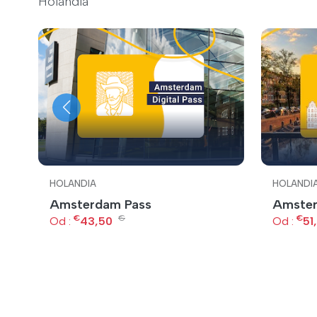
Holandia
HOLANDIA
HOLANDI
Amsterdam Pass
Amster
–
€
€
€
Od :
43,50
Od :
51
o