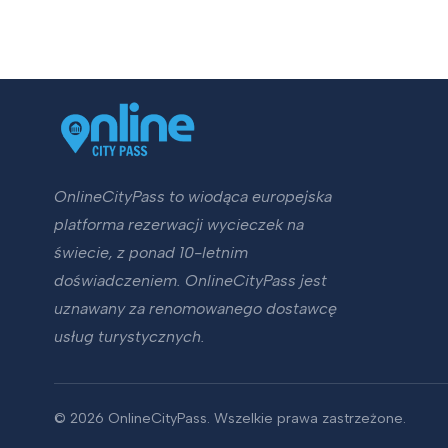
OnlineCityPass to wiodąca europejska
platforma rezerwacji wycieczek na
świecie, z ponad 10-letnim
doświadczeniem. OnlineCityPass jest
uznawany za renomowanego dostawcę
usług turystycznych.
© 2026 OnlineCityPass. Wszelkie prawa zastrzeżone.