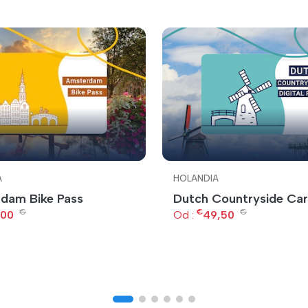
A
HOLANDIA
dam Bike Pass
Dutch Countryside Ca
€
€
€
,00
Od :
49,50